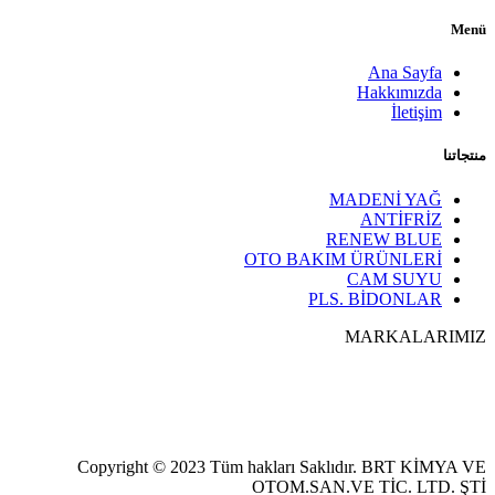
Menü
Ana Sayfa
Hakkımızda
İletişim
منتجاتنا
MADENİ YAĞ
ANTİFRİZ
RENEW BLUE
OTO BAKIM ÜRÜNLERİ
CAM SUYU
PLS. BİDONLAR
MARKALARIMIZ
Copyright © 2023 Tüm hakları Saklıdır. BRT KİMYA VE
OTOM.SAN.VE TİC. LTD. ŞTİ