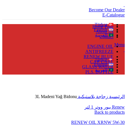
Become Our Dealer
E-Catalogue
Türkçe
Home Page
English
About Us
العربية
Contact
Menu
ENGINE OIL
ANTIFREEZE
RENEW BLUE
Türkçe
CAR CARE
English
GLASS WATER
العربية
PLS. BOTTLE
Click to enlarge
الرئيسية
زجاجة بلاستيكية
3L Madeni Yağ Bidonu
Renew بيور ووتر 1 لتر
Back to products
RENEW OIL XRNW 5W-30