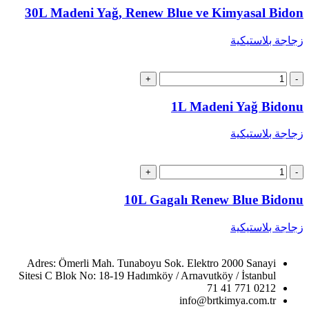
Madeni
30L Madeni Yağ, Renew Blue ve Kimyasal Bidon
Yağ,
Renew
زجاجة بلاستيكية
Blue
ve
Kimyasal
كمية
Bidon
1L
Madeni
1L Madeni Yağ Bidonu
Yağ
Bidonu
زجاجة بلاستيكية
كمية
10L
Gagalı
10L Gagalı Renew Blue Bidonu
Renew
Blue
زجاجة بلاستيكية
Bidonu
Adres: Ömerli Mah. Tunaboyu Sok. Elektro 2000 Sanayi
Sitesi C Blok No: 18-19 Hadımköy / Arnavutköy / İstanbul
0212 771 41 71
info@brtkimya.com.tr